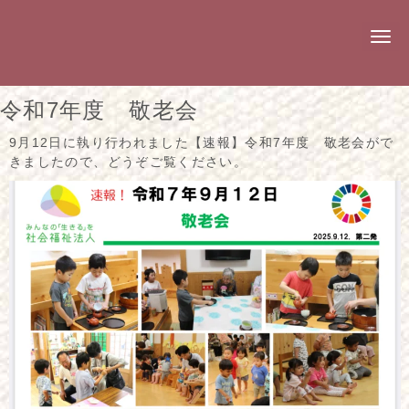
N
a
v
i
g
令和7年度 敬老会
a
t
i
9月12日に執り行われました【速報】令和7年度 敬老会がで
o
きましたので、どうぞご覧ください。
n