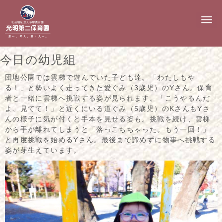
N
a
v
i
g
今日の幼児組
a
t
i
団地公園では雲梯で遊んでいた子ども達。「わたしもや
o
る！」と勢いよく走ってきた愛ぐみ（3歳児）のYさん。保育
n
者と一緒に雲梯へ挑戦する姿が見られます。「こうやるんだ
よ、見てて！」と近くにいる道ぐみ（5歳児）のKさんもYさ
んの様子に気が付くと手本を見せる姿も。挑戦を続け、雲梯
から手が離れてしまうと「落っこちちゃった。もう一回！」
と再度挑戦を始めるYさん。最後まで諦めずに物事へ挑戦する
姿が芽生えています。