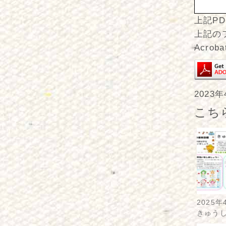
上記PD
上記の
Acro
2023
こち
2025年
きゅう