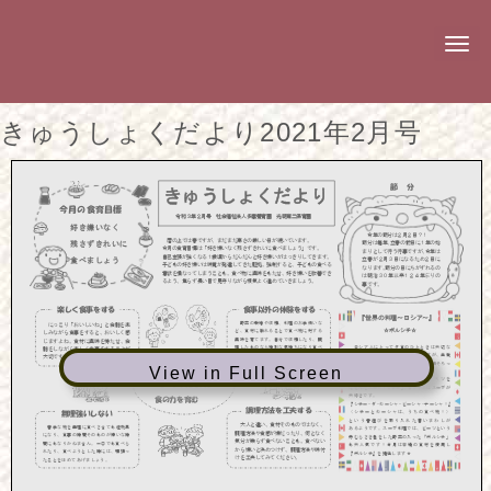
N
a
v
i
g
きゅうしょくだより2021年2月号
a
t
i
o
n
View in Full Screen