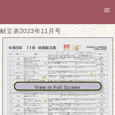
N
a
v
i
g
献立表2023年11月号
a
t
i
o
n
View in Full Screen