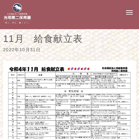
N
a
v
i
g
11月 給食献立表
a
t
i
2022年10月31日
o
n