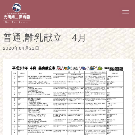
N
a
v
i
g
普通,離乳献立 4月
a
t
i
2020年04月21日
o
n