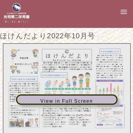
N
a
v
i
g
ほけんだより2022年10月号
a
t
i
o
n
View in Full Screen