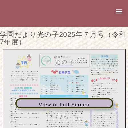
N
a
v
i
g
学園だより光の子2025年７月号（令和
a
t
7年度）
i
o
n
View in Full Screen