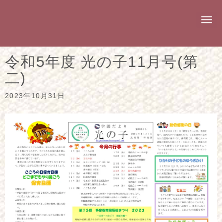
N
a
v
i
g
令和5年度 光の子11月号(第
a
t
二)
i
o
n
2023年10月31日