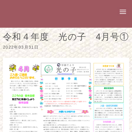
N
a
v
i
g
令和４年度 光の子 4月号①
a
t
i
2022年03月31日
o
n