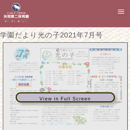
N
a
v
i
g
学園だより光の子2021年7月号
a
t
i
o
n
View in Full Screen