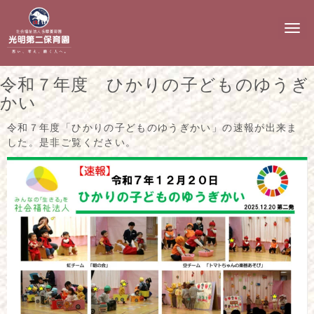
N
a
v
i
g
令和７年度 ひかりの子どものゆうぎ
a
t
かい
i
o
令和７年度「ひかりの子どものゆうぎかい」の速報が出来ま
n
した。是非ご覧ください。