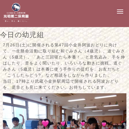
N
a
v
i
g
今日の幼児組
a
t
i
7月26日(土)に開催される第47回小金井阿波おどりに向け
o
て、一生懸命活動に取り組む和ぐみさん（4歳児）、道ぐみさ
n
ん（5歳児）。「あと三回寝たら本番！」と意気込み、手を伸
ばしたり、音をよく聞いたり、いろいろな動きに挑戦。道ぐ
みさん（5歳児）は本番に使う手作りの提灯を、お友だちと
「こうしたらどう?」など相談をしながら作りました。
当日、17時より武蔵小金井駅周辺で開催される阿波おどり
を、是非とも見に来てください。お待ちしています。