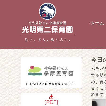
ホーム
今日
バラバ
司令塔
め、再
社会福祉法人多摩養育園公式サイト
合うこ
れます