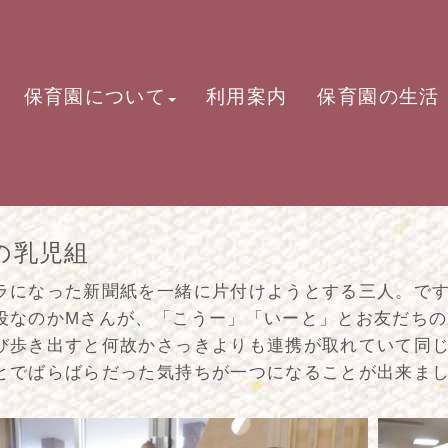
保育園について
利用案内
保育園の生活
の乳児組
ラになった新聞紙を一緒に片付けようとする三人。で
役なのかMさんが、「こうー」「いーと」とお友だち
び歩き出すと何故かさっきよりも連携が取れていて同
とでばらばらだった気持ちが一つになることが出来ま
。