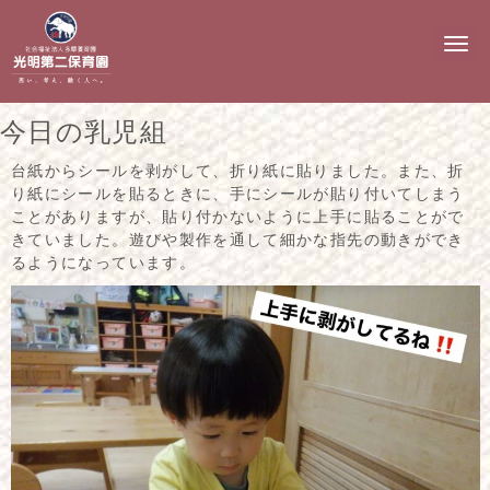
N
a
v
i
g
今日の乳児組
a
t
i
台紙からシールを剥がして、折り紙に貼りました。また、折
o
り紙にシールを貼るときに、手にシールが貼り付いてしまう
n
ことがありますが、貼り付かないように上手に貼ることがで
きていました。遊びや製作を通して細かな指先の動きができ
るようになっています。